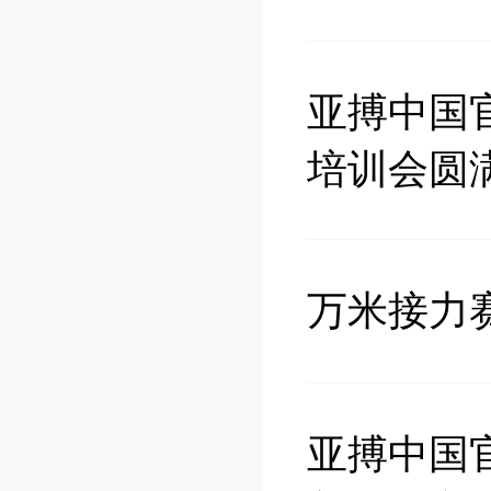
亚搏中国官
培训会圆
万米接力
亚搏中国官