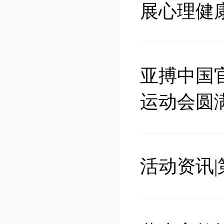
展心理健
亚搏中国官
运动会圆
活动资讯|