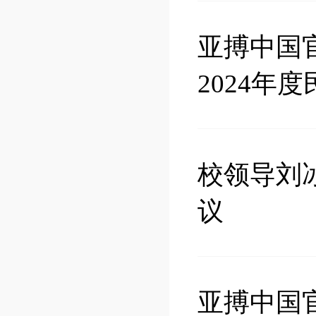
亚搏中国官
2024年
校领导刘
议
亚搏中国官