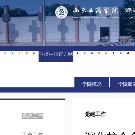
亚搏中国官方网
站_亚搏yabo(中
国)
学院概况
学院新
党建工作
党建工作