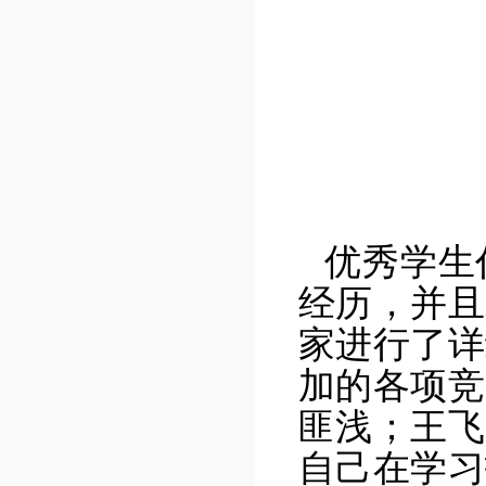
优秀学生
经历，并且
家进行了详
加的各项竞
匪浅；王飞
自己在学习