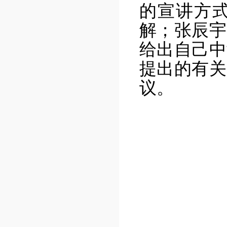
的宣讲方
解；张辰宇
给出自己中
提出的有关
议。