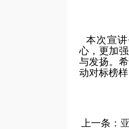
本次宣讲
心，更加强
与发扬。希
动对标榜样
上一条：
亚