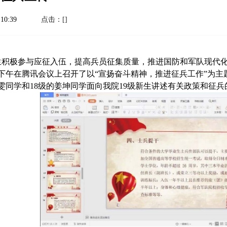
10:39
点击：[
]
生积极参与应征入伍，
提高兵员征集质量，
推进国防和军队现代化建
下午
在腾讯会议上召开了
以
“宣扬奋斗精神，推进征兵工作”为主
雯
同学
和
18
级的
姜坤
同学面向我院
19
级新生
讲述有关政策和征兵