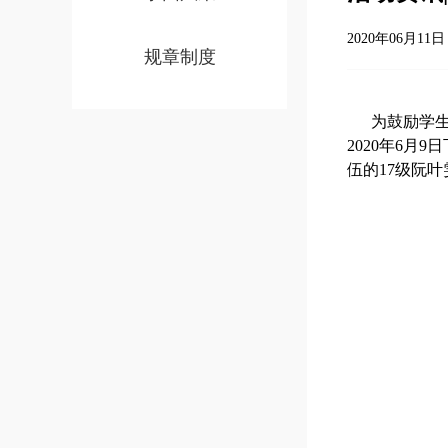
2020年06月11日 
规章制度
为鼓励学
2020
年
6
月
9
日
伍的
17
级
阮叶