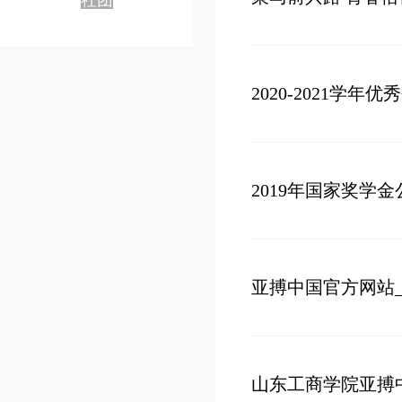
社团
2020-2021学
2019年国家奖学
亚搏中国官方网站_
山东工商学院亚搏中