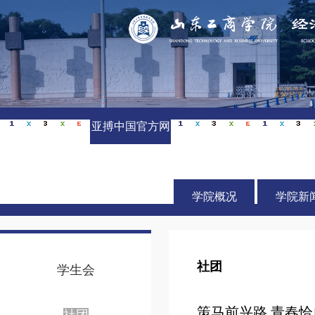
亚搏中国官方网
站_亚搏yabo(中
国)
学院概况
学院新
社团
学生会
策马前兴路 青春恰