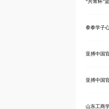
“共青杯”
拳拳学子心
亚搏中国官
亚搏中国官
山东工商学