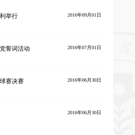
2016年09月01日
顺利举行
2016年07月01日
入党誓词活动
2016年06月30日
排球赛决赛
2016年06月30日