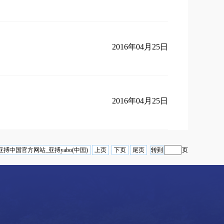
2016年04月25日
2016年04月25日
亚搏中国官方网站_亚搏yabo(中国)
上页
下页
尾页
页