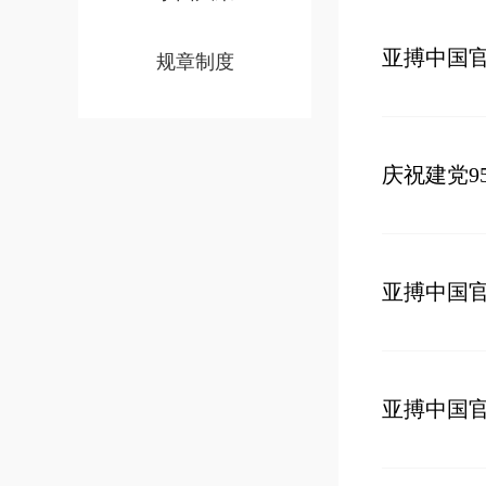
亚搏中国官
规章制度
庆祝建党9
亚搏中国官
亚搏中国官