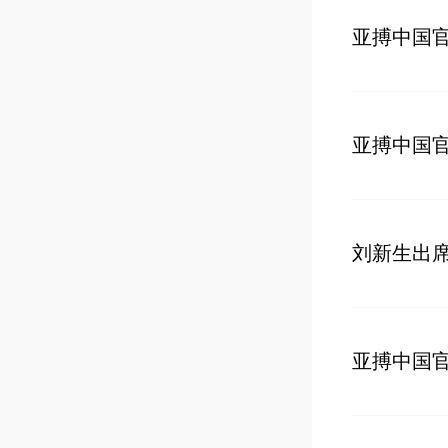
亚搏中国官
亚搏中国官
刘新生出席
亚搏中国官