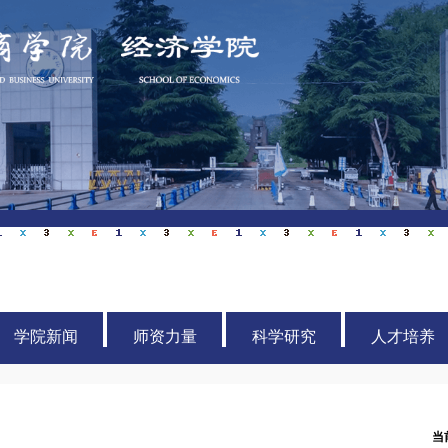
学院新闻
师资力量
科学研究
人才培养
当