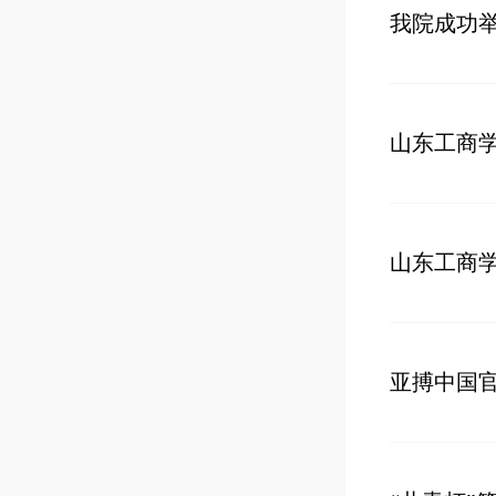
我院成功举
山东工商
山东工商
亚搏中国官