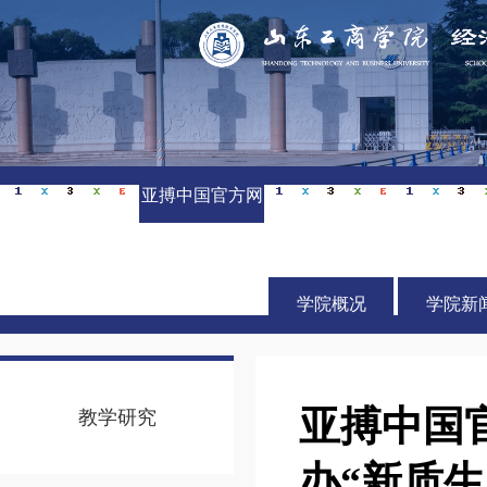
亚搏中国官方网
站_亚搏yabo(中
国)
学院概况
学院新
亚搏中国官
教学研究
办“新质