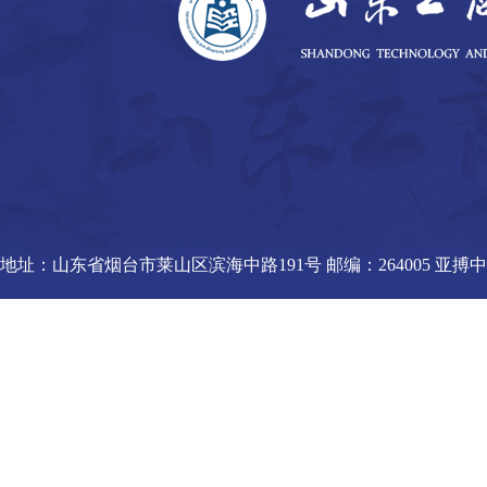
地址：山东省烟台市莱山区滨海中路191号 邮编：264005 亚搏中国官方网站_亚搏