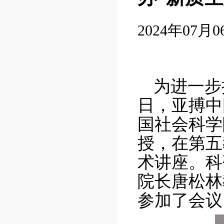
2024年07月06
为进一步
日，亚搏中
国社会科学
授，在第五
术讲座。科
院长唐松林
参加了会议