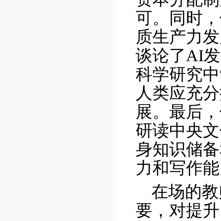
可。同时，
质生产力发
谈论了AI
科学研究中
人类应充分
展。最后，
研读中央文
身知识储备
力和写作能
在场的教
要，对提升