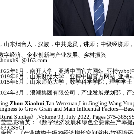
，山东烟台人，汉族，中共党员，讲师
；中级经济师
数字经济、企业创新与产业发展
、乡村振兴
zhouxh91@163.com
2022
年
6
月，南开大学，亚搏中国官方网站_亚搏yabo(
2019
年
6
月，山东财经大学，亚搏中国官方网站_亚搏ya
2015
年
6
月，山东师范大学，数学科学学院，理学学士
2024
年
3
月，浪潮集团有限公司，产业发展规划部，产
ying
,
Zhou Xiaohui
,
Tan Wenxuan
,
Liu Jingjing
,
Wang Yon
lingness to Grow Grain and Main Influential Factors—Base
 Rural Studies
》
,Volume 93, July 2022, Pages 375-385;S
刘莹莹
,
彭留英：《数字经济发展和绿色全要素生产率提
-63
;
CSSCI
周晓辉：《产业结构升级的经济增长空间溢出
-
软环境还