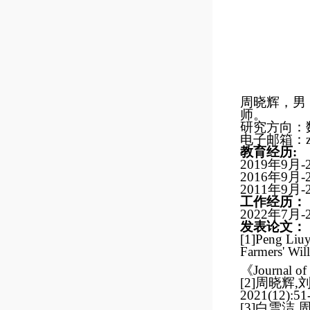
周晓辉
，男
师。
研究方向：
电子邮箱：
教育经历
:
2019
年
9
月
-
2016
年
9
月
-
2011
年
9
月
-
工作经历：
2022
年
7
月
-
发表论文：
[1]Peng Liu
Farmers' Wil
《
Journal of
[2]
周晓辉
,
2021(12):51
[3]
白雪洁
,