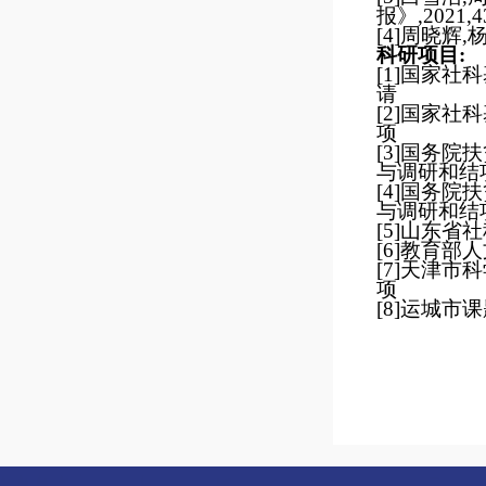
报》
,
2021
,
4
[4]
周晓辉
,
科研项目
:
[1]
国家社科
请
[2]
国家社科
项
[3]
国务院扶
与调研和结
[4]
国务院扶
与调研和结
[5]
山东省社
[6]
教育部人
[7]
天津市科
项
[8]
运城市课