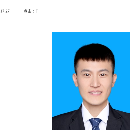
17:27
点击：[
]