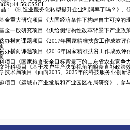
3(09)
:
44-56;CSSCI
杨晶：《制造业服务化转型提升企业利润率了吗？》
,
《
基金重大研究项目《大国经济条件下构建自主可控的
基金一般研究项目《供给侧结构性改革背景下产业政
贫办横向课题项目《
2017
年国家精准扶贫工作成效评
项
贫办横向课题项目《
2016
年国家精准扶贫工作成效评
项
科项目《国家粮食安全目标背景下的山东省农业竞争
文社科项目《基于农户生产决策视角的粮食直补政策
学技术局项目
《面向
2035
、
2025
年的科技服务业创新
题项目
《运城市产业发展和产业园区布局研究》，参