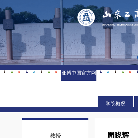
亚搏中国官方网
站_亚搏yabo(中
国)
学院概况
周晓辉
教授