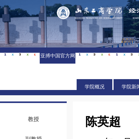
亚搏中国官方网
站_亚搏yabo(中
国)
学院概况
学院新
陈英超
教授