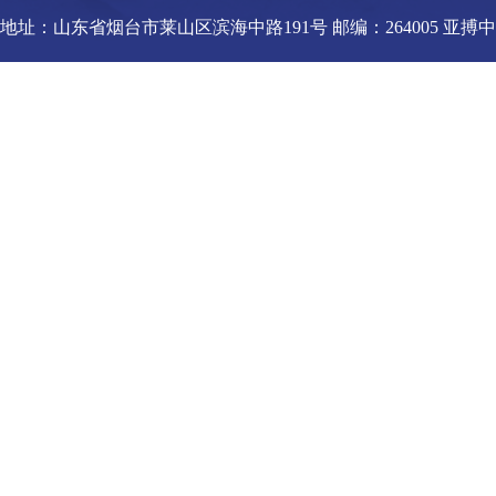
地址：山东省烟台市莱山区滨海中路191号 邮编：264005 亚搏中国官方网站_亚搏