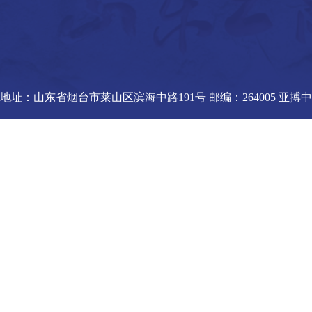
地址：山东省烟台市莱山区滨海中路191号 邮编：264005 亚搏中国官方网站_亚搏