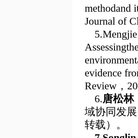
methodand it
Journal of C
5.Mengjie
Assessingthe
environmenta
evidence fr
Review
，
20
6.
唐松林
域协同发展
转载）。
7.Songlin