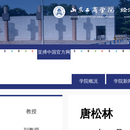
亚搏中国官方网
站_亚搏yabo(中
国)
学院概况
学院新
唐松林
教授