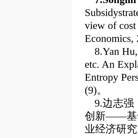
Subsidystrat
view of cos
Economics, 
8.Yan Hu
etc. An Expl
Entropy Pers
(9)
。
9.
边志强
创新
——
基
业经济研究