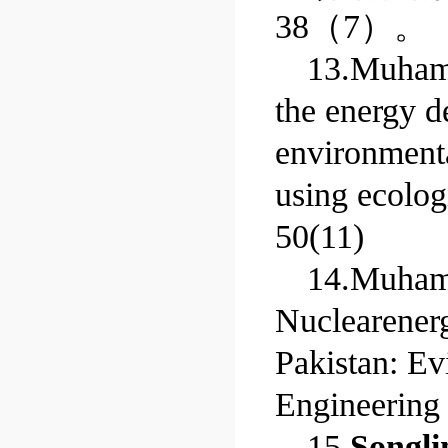
38
（
7
）。
1
3
.Muham
the energy d
environmenta
using ecolog
50(11)
14.Muham
Nuclearener
Pakistan: E
Engineering 
15.
Songli