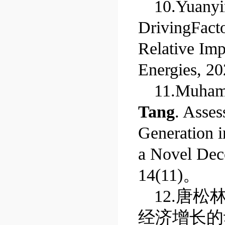
10.Yuanyi
DrivingFacto
Relative Im
Energies, 20
11.Muham
Tang
.
Asses
Generation 
a Novel Dec
14(11)
。
12.
唐松
经济增长的