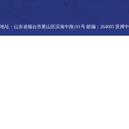
地址：山东省烟台市莱山区滨海中路191号 邮编：264005 亚搏中国官方网站_亚搏