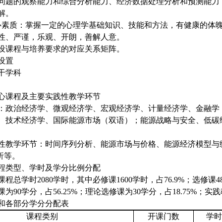
问题的观察能力和综合分析能力、经济数据处理分析和预测能力
解。
心素质：掌握一定的心理学基础知识、技能和方法，有健康的体
性、严谨，乐观、开朗，善解人意。
设课程与培养要求的对应关系矩阵。
设置
干学科
心课程及主要实践性教学环节
：政治经济学、微观经济学、宏观经济学、计量经济学、金融学
、技术经济学、国际能源市场（双语）；能源战略与安全、低碳
性教学环节：时间序列分析、能源市场与价格、能源经济模型与
分析等。
程类型、学时及学分比例分配
课程总学时
2080学时，其中必修课1600学时，占76.9%；选修课
为90学分，占56.25%；理论选修课为30学分，占18.75%；实践
和各部分学分分配表
课程类别
开课门数
学时