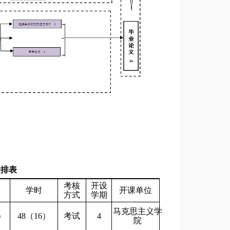
安排表
考核
开设
学时
开课单位
方式
学期
马克思主义学
5）
48（16）
考试
4
院