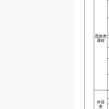
思政类
课程
外语
类