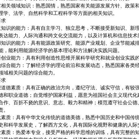
它相关领域知识：熟悉国情，熟悉国家有关能源发展方针、政策
理学、法学、自然科学和工程科学等方面的相关知识。
要求
取知识的能力：具有自主学习、独立思考，不断接受新知识、新
表达能力、人际沟通和跨文化交流能力，以及计算机和信息技术
用知识的能力：具有能源政策研究、能源产业规划、企业节能减
能，能利用能源经济学的基本理论和方法解决实践问题。
新创业能力：具有利用创造性思维开展科学研究和就业创业实践
他综合能力：了解经济学的理论前沿和发展动态，熟悉国家各类
领域相关问题的综合能力。
要求
想道德素质：具有正确的政治方向，遵纪守法、诚实守信，有较
德和职业道德；自觉维护国家利益，愿意为祖国社会主义现代化
合作、百折不挠的意识、意志、毅力和精神；模范遵守社会公德
责。
化素质：具有中华文化传统的道德美德，熟悉中国历史和中国传
史和科学发展史，了解西方文化，具有国际化视野和健康的人际
业素质：热爱本专业，接受严格的科学思维的训练，具有完整的