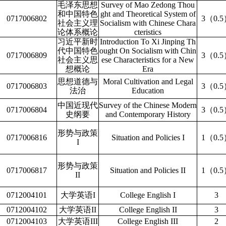
毛泽东思想
Survey of Mao Zedong Thou
和中国特色
ght and Theoretical System of
0717006802
3（0.
社会主义理
Socialism with Chinese Chara
论体系概论
cteristics
习近平新时
Introduction To Xi Jinping Th
代中国特色
ought On Socialism with Chin
0717006809
3（0.
社会主义思
ese Characteristics for a New
想概论
Era
思想道德与
Moral Cultivation and Legal
0717006803
3（0.
法治
Education
中国近现代
Survey of the Chinese Modern
0717006804
3（0.
史纲要
and Contemporary History
形势与政策
0717006816
Situation and Policies
I
1（0.
I
形势与政策
0717006817
Situation and Policies
II
1（0.
II
0712004101
大学英语I
College English
I
3
0712004102
大学英语II
College English
II
3
0712004103
大学英语III
College English
III
2