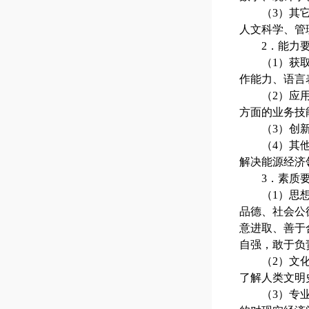
（
3）其
人文科学、管
2．能力
（
1）获
作能力、语言
（
2）应
方面的业务技
（
3）创
（
4）其
解决能源经济
3．素质
（
1）思
品德、社会公
意进取、善于
自强，敢于负
（
2）文
了解人类文明
（
3）专