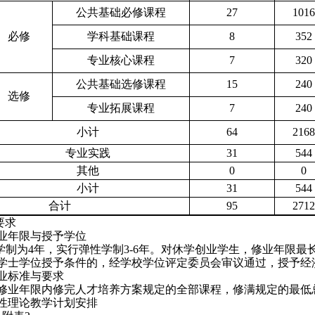
公共基础必修课程
2
7
1016
必修
学科基础课程
8
352
专业核心课程
7
320
公共基础选修课程
15
240
选修
专业拓展课程
7
240
小计
6
4
2
168
专业实践
31
544
其他
0
0
小计
31
544
合计
9
5
2
712
要求
业年限与授予学位
学制为
4年，实行弹性学制3-6年。对休学创业学生，修业年限最
学士学位授予条件的，经学校学位评定委员会审议通过，授予经
业标准与要求
修业年限内修完人才培养方案规定的全部课程，修满规定的最低
性理论教学计划安排