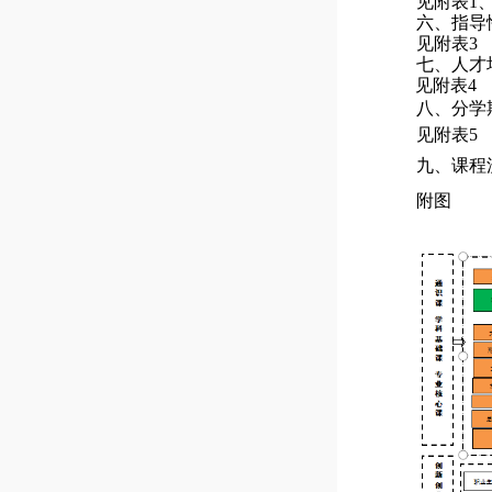
见附表
1
六、指导
见附表
3
七、人才
见附表4
八、分学
见附表
5
九、
课程
附图