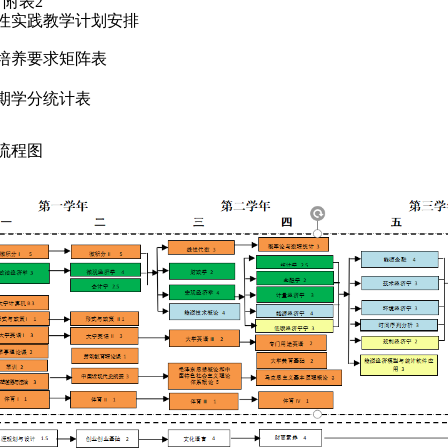
、附表2
性实践教学计划安排
培养要求矩阵表
期学分统计表
流程图